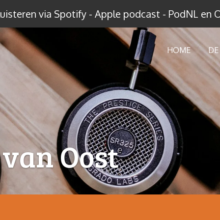
uisteren via Spotify - Apple podcast - PodNL en 
HOME
DE
 van Oost