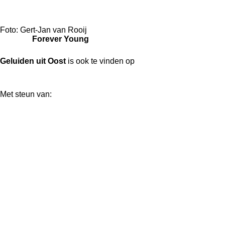
Foto: Gert-Jan van Rooij
Forever Young
Geluiden uit Oost
is ook te vinden op
Met steun van:
F
a
c
e
b
o
o
k