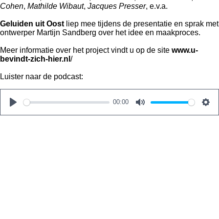
Cohen
,
Mathilde
Wibaut
,
Jacques Presser
, e.v.a.
Geluiden uit Oost
liep mee tijdens de presentatie en sprak met
ontwerper Martijn Sandberg over het idee en maakproces.
Meer informatie over het project vindt u op de site
www.u-
bevindt-zich-hier.nl
/
Luister naar de podcast:
00:00
P
M
S
l
u
e
a
t
t
y
e
t
i
n
g
s