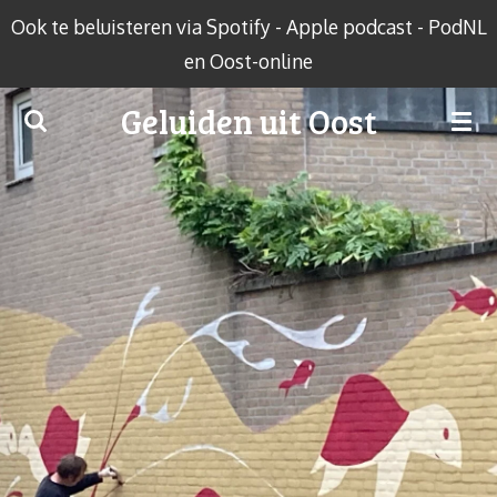
Ook te beluisteren via Spotify - Apple podcast - PodNL
Ga
en Oost-online
direct
naar
Geluiden uit Oost
de
hoofdinhoud