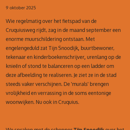
9 oktober 2025
Wie regelmatig over het fietspad van de
Cruquiusweg rijdt, zag in de maand september een
enorme muurschildering ontstaan. Met
engelengeduld zat Tijn Snoodijk
,
buurtbewoner,
tekenaar en kinderboekenschrijver
,
urenlang op de
knieën of stond te balanceren op een ladder om
deze afbeelding te realiseren. Je ziet ze in de stad
steeds vaker verschijnen. De 'murals' brengen
vrolijkheid en verrassing in de soms eentonige
woonwijken. Nu ook in Cruquius.
We spraken met de schepper
Tijn Snoodijk
over het