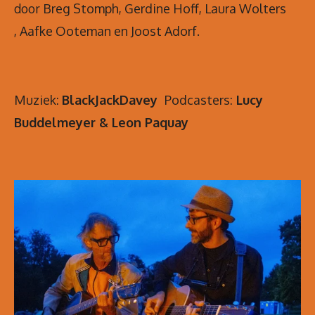
door
Breg Stomph,
Gerdine Hoff
,
Laura Wolters
,
Aafke Ooteman
en J
oost Adorf.
Muziek:
BlackJackDavey
Podcasters:
Lucy
Buddelmeyer & Leon Paquay